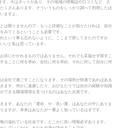
ます。今はネットがあり、その地域の情報誌や口コミなど、さ
たくさんあります。そういうものをしっかり調べて利用したほ
いますよ。
とは限りませんので、もっと詳細なことが知りたければ、自分
をみてくるということも必要です。
れという事も忘れないように。ここまで探してきたのですか
いいと私は思っています。
お目にかかれるものではありません。それでも妥協せず探すこ
することに何を求め、会社に何を求め、それに対して自分に何
は会社で過ごすことになります。その場所が快適であればある
きます。何かに遠慮したり、おびえたりでは自分の経験や知識
ができる職場環境を見つけるのはあなた次第です。
きます。あなたの「運命」や「良い運」はあなたの中にありま
りますが、本来はあなたが一番よく知っているはずです。
報の溢れている社会です。どこかに良い情報必ずあります。
かしていくかは、あなた自身が決めることです。